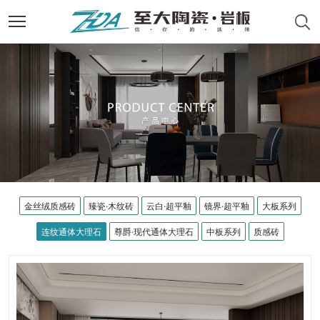
金丝绒质感砖
臻瓷·木纹砖
云白·超平釉
镜界·超平釉
大板系列
连纹通体大理石
尊爵·现代通体大理石
中板系列
质感砖