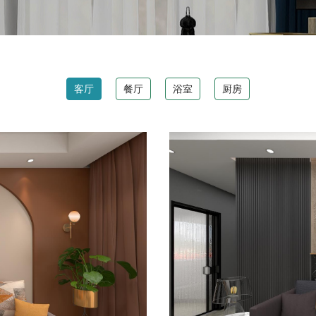
客厅
餐厅
浴室
厨房