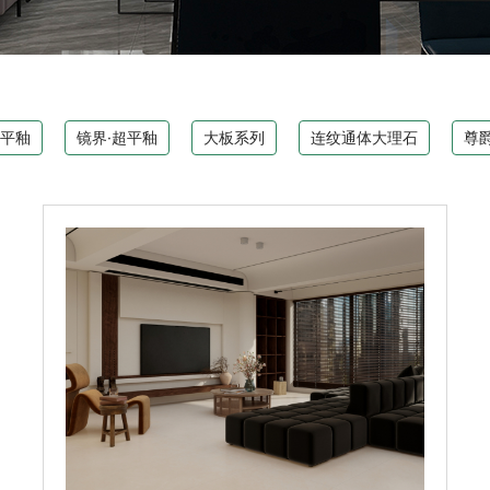
超平釉
镜界·超平釉
大板系列
连纹通体大理石
尊