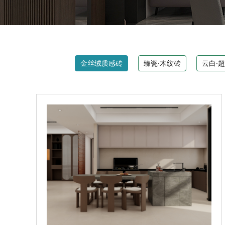
金丝绒质感砖
臻瓷·木纹砖
云白·