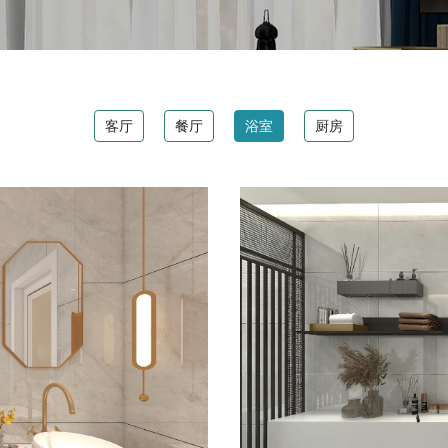
客厅
餐厅
浴室
厨房