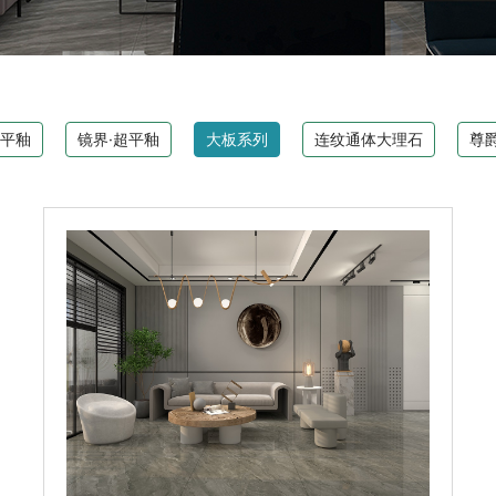
超平釉
镜界·超平釉
大板系列
连纹通体大理石
尊