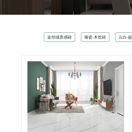
金丝绒质感砖
臻瓷·木纹砖
云白·