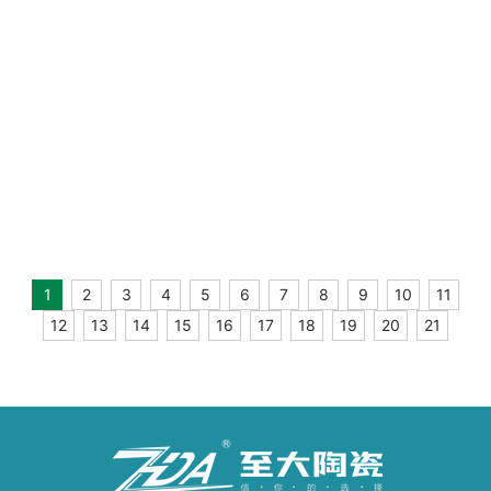
终端资讯 | 年末焕新家，至大陶瓷元旦全国促销活动上线！
重磅新品 | 超白坯X密缝工艺，【艺境·云白系列】重构无间之境
总部资讯 | 至大陶瓷秋季陶博会5大焕新举措，未来可期
1
2
3
4
5
6
7
8
9
10
11
终端资讯 | 至大陶瓷暑期促销活动物料上线推出！
12
13
14
15
16
17
18
19
20
21