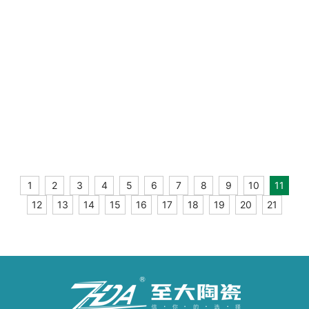
扬帆起航 观瞻未来 | 至大陶瓷年终总结会议完满举行！
同心同力，聚势谋远 | 至大陶瓷品牌年终总结暨年度表彰大会圆满举行！
至大陶瓷 | 维罗纳灰，打造超养眼的Modern之家
1
2
3
4
5
6
7
8
9
10
11
至大陶瓷年度回顾 | 踏上新征程，再攀新高峰
12
13
14
15
16
17
18
19
20
21