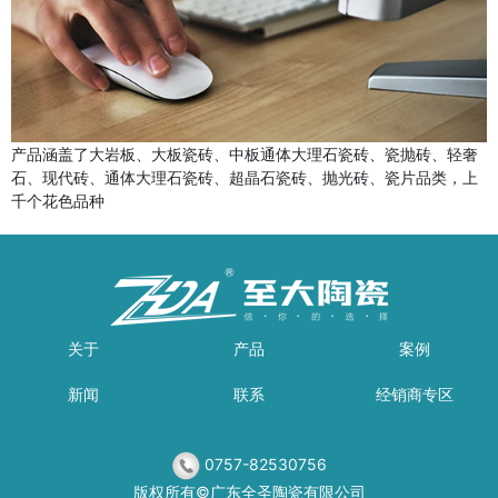
产品涵盖了大岩板、大板瓷砖、中板通体大理石瓷砖、瓷抛砖、轻奢
石、现代砖、通体大理石瓷砖、超晶石瓷砖、抛光砖、瓷片品类，上
千个花色品种
关于
产品
案例
新闻
联系
经销商专区
瑞朗岩板瓷砖
世陶磁砖
新中联陶瓷
可丽雅岩板
0757-82530756
版权所有©广东全圣陶瓷有限公司