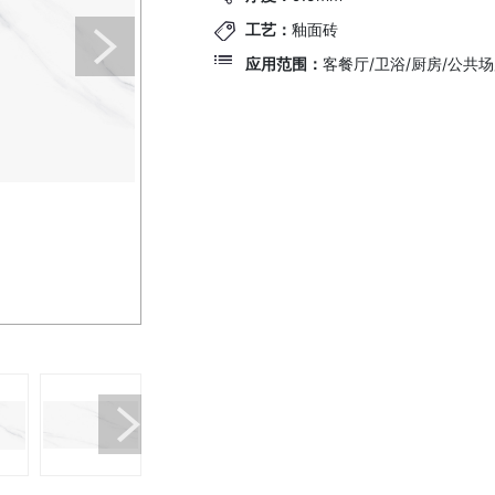
工艺：
釉面砖
应用范围：
客餐厅/卫浴/厨房/公共