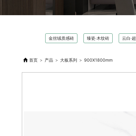
金丝绒质感砖
臻瓷·木纹砖
云白·
首页
>
产品
>
大板系列
>
900X1800mm