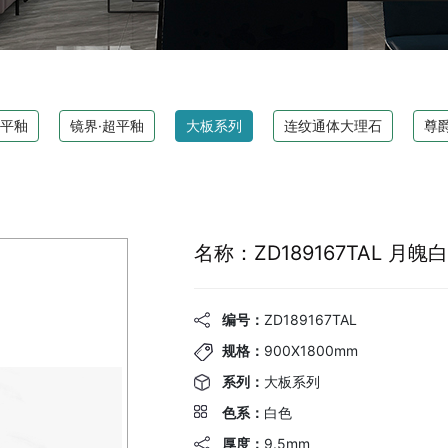
超平釉
镜界·超平釉
大板系列
连纹通体大理石
尊
名称：ZD189167TAL 月魄白
编号：
ZD189167TAL
规格：
900X1800mm
系列：
大板系列
色系：
白色
厚度：
9.5mm