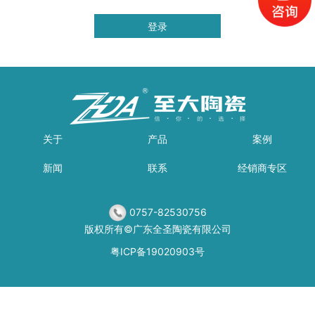
关于
产品
案例
新闻
联系
经销商专区
瑞朗岩板瓷砖
世陶磁砖
新中联陶瓷
可丽雅岩板
0757-82530756
版权所有©广东全圣陶瓷有限公司
粤ICP备19020903号